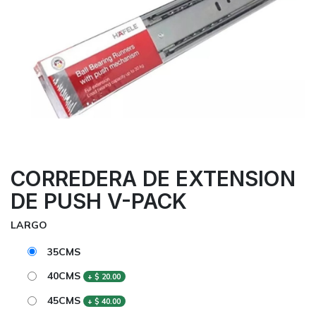
CORREDERA DE EXTENSION
DE PUSH V-PACK
LARGO
35CMS
40CMS
+
$
20.00
45CMS
+
$
40.00